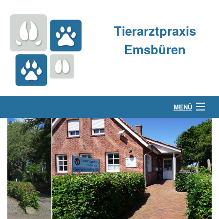
Tierarztpraxis
Emsbüren
MENÜ
Über uns
Kleintierpraxis
Großtierpraxis
Kontakt & Anfahrt