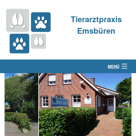
Tierarztpraxis
Emsbüren
MENÜ
Über uns
Kleintierpraxis
Großtierpraxis
Kontakt & Anfahrt