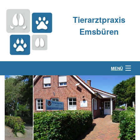
Tierarztpraxis
Emsbüren
MENÜ
Über uns
Kleintierpraxis
Großtierpraxis
Kontakt & Anfahrt