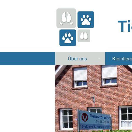
T
Über uns
Kleintier
Praxis
Hund, 
Apotheke
Heimt
Labor
Röntgen Ul
Notdienst
Jobs & Praktikum