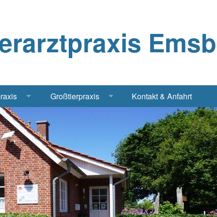
ierarztpraxis Ems
praxis
Großtierpraxis
Kontakt & Anfahrt
Katze
Bestandsbetreuung Schwein
iere
Bestandsbetreuung Rind
traschall Elektrochirurgie Narkose
Pferde
Geflügel, Tauben, Hühner