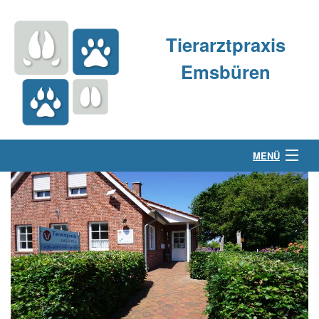
Tierarztpraxis
Emsbüren
MENÜ
Über uns
Kleintierpraxis
Großtierpraxis
Kontakt & Anfahrt