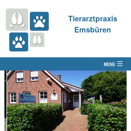
Tierarztpraxis
Emsbüren
MENÜ
Über uns
Kleintierpraxis
Großtierpraxis
Kontakt & Anfahrt