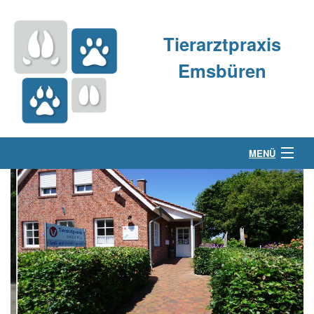
Tierarztpraxis
Emsbüren
MENÜ
Über uns
Kleintierpraxis
Großtierpraxis
Kontakt & Anfahrt