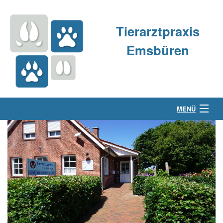
Tierarztpraxis
Emsbüren
MENÜ
Über uns
Kleintierpraxis
Großtierpraxis
Kontakt & Anfahrt