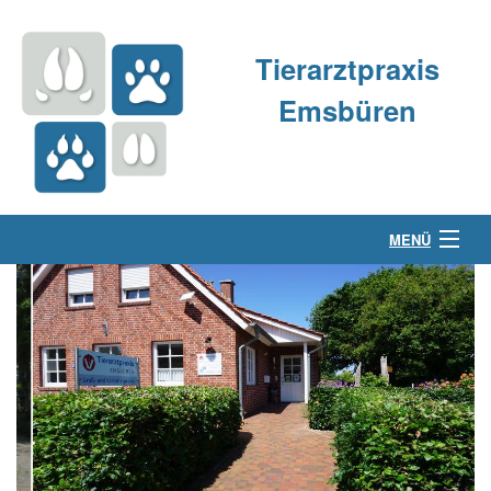
Tierarztpraxis
Emsbüren
MENÜ
Über uns
Kleintierpraxis
Großtierpraxis
Kontakt & Anfahrt