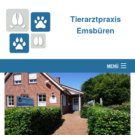
Tierarztpraxis
Emsbüren
MENÜ
Über uns
Kleintierpraxis
Großtierpraxis
Kontakt & Anfahrt