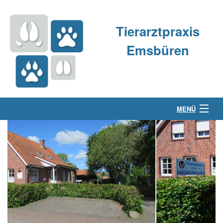
Tierarztpraxis
Emsbüren
MENÜ
Über uns
Kleintierpraxis
Großtierpraxis
Kontakt & Anfahrt