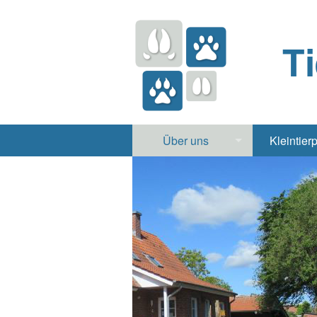
T
Über uns
Kleintier
Praxis
Hund, 
Apotheke
Heimt
Labor
Röntgen Ul
Notdienst
Jobs & Praktikum