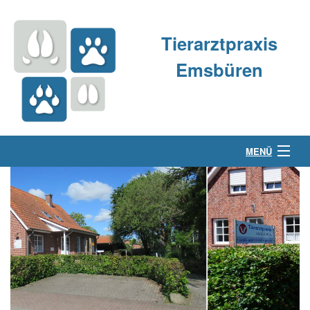
Tierarztpraxis
Emsbüren
MENÜ
Über uns
Kleintierpraxis
Großtierpraxis
Kontakt & Anfahrt