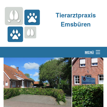
Tierarztpraxis
Emsbüren
MENÜ
Über uns
Kleintierpraxis
Großtierpraxis
Kontakt & Anfahrt