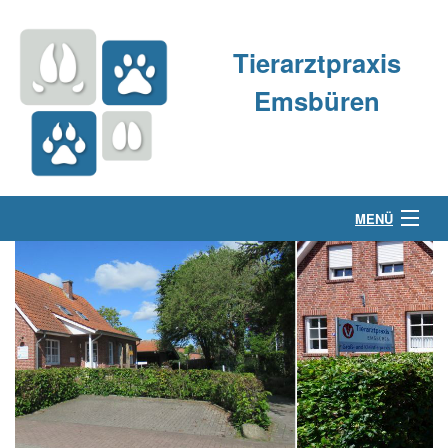
Tierarztpraxis
Emsbüren
MENÜ
Über uns
Kleintierpraxis
Großtierpraxis
Kontakt & Anfahrt