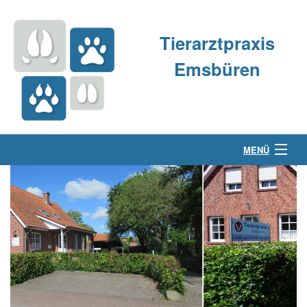
Tierarztpraxis
Emsbüren
MENÜ
Über uns
Kleintierpraxis
Großtierpraxis
Kontakt & Anfahrt