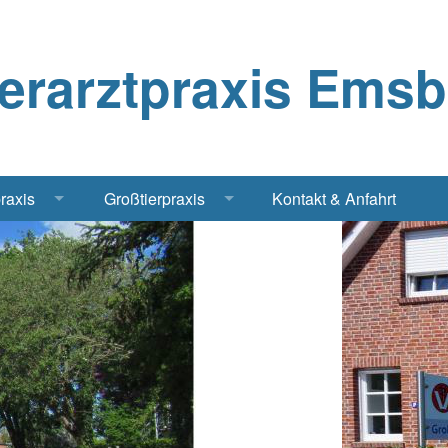
ierarztpraxis Ems
praxis
Großtierpraxis
Kontakt & Anfahrt
Katze
Bestandsbetreuung Schwein
iere
Bestandsbetreuung Rind
traschall Elektrochirurgie Narkose
Pferde
Geflügel, Tauben, Hühner