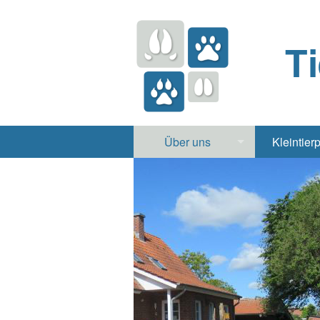
T
Über uns
Kleintier
Praxis
Hund, 
Apotheke
Heimt
Labor
Röntgen Ul
Notdienst
Jobs & Praktikum