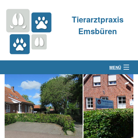
Tierarztpraxis
Emsbüren
MENÜ
Über uns
Kleintierpraxis
Großtierpraxis
Kontakt & Anfahrt