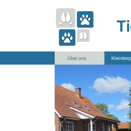
T
Über uns
Kleintier
Praxis
Hund, 
Apotheke
Heimt
Labor
Röntgen Ul
Notdienst
Jobs & Praktikum