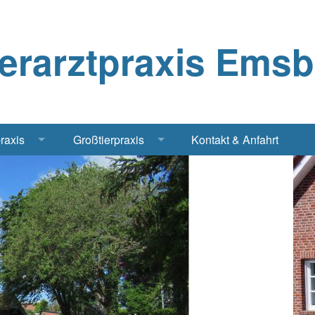
ierarztpraxis Ems
praxis
Großtierpraxis
Kontakt & Anfahrt
Katze
Bestandsbetreuung Schwein
iere
Bestandsbetreuung Rind
traschall Elektrochirurgie Narkose
Pferde
Geflügel, Tauben, Hühner