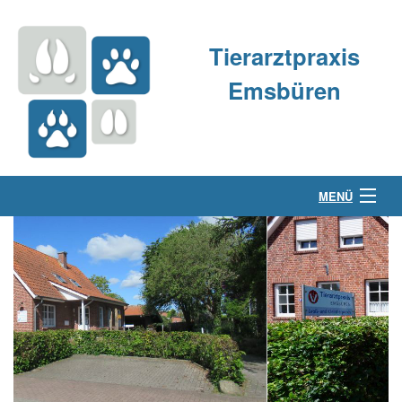
Tierarztpraxis
Emsbüren
MENÜ
Über uns
Kleintierpraxis
Großtierpraxis
Kontakt & Anfahrt