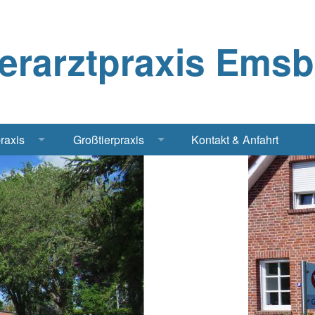
ierarztpraxis Ems
praxis
Großtierpraxis
Kontakt & Anfahrt
Katze
Bestandsbetreuung Schwein
iere
Bestandsbetreuung Rind
traschall Elektrochirurgie Narkose
Pferde
Geflügel, Tauben, Hühner