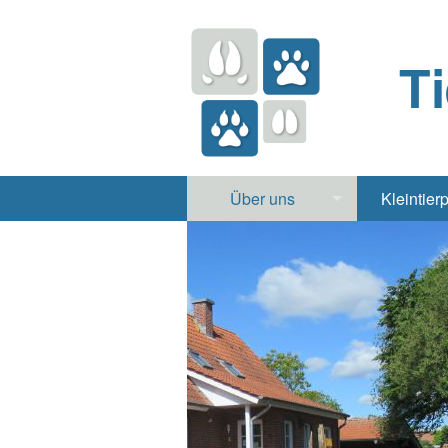
T
Über uns
Kleintier
Praxis
Hund, 
Apotheke
Heimt
Labor
Röntgen Ul
Notdienst
Jobs & Praktikum