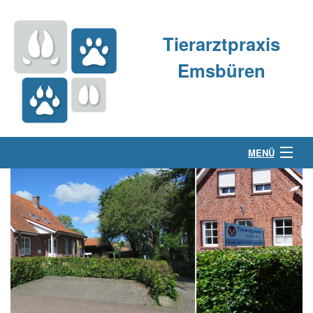
Tierarztpraxis
Emsbüren
MENÜ
Über uns
Kleintierpraxis
Großtierpraxis
Kontakt & Anfahrt