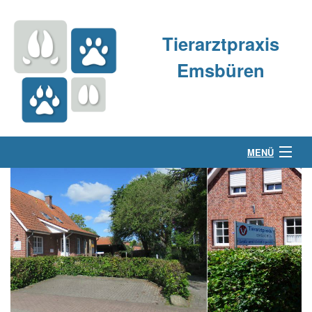
Tierarztpraxis
Emsbüren
MENÜ
Über uns
Kleintierpraxis
Großtierpraxis
Kontakt & Anfahrt