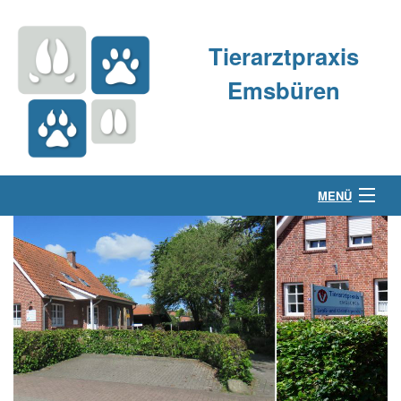
Tierarztpraxis
Emsbüren
MENÜ
Über uns
Kleintierpraxis
Großtierpraxis
Kontakt & Anfahrt