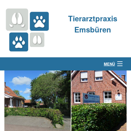
Tierarztpraxis
Emsbüren
MENÜ
Über uns
Kleintierpraxis
Großtierpraxis
Kontakt & Anfahrt