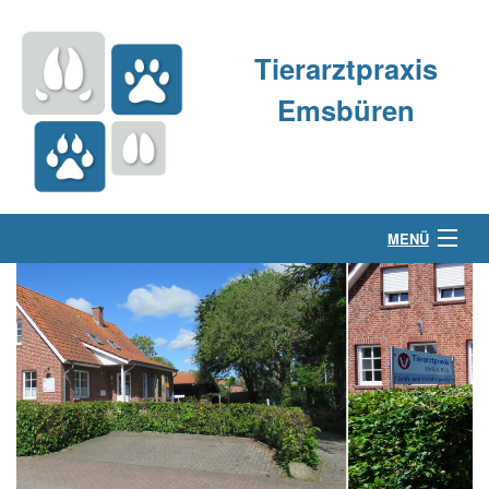
Tierarztpraxis
Emsbüren
MENÜ
Über uns
Kleintierpraxis
Großtierpraxis
Kontakt & Anfahrt