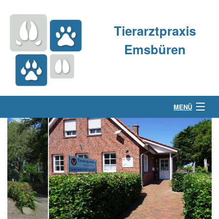
Tierarztpraxis
Emsbüren
MENÜ
Über uns
Kleintierpraxis
Großtierpraxis
Kontakt & Anfahrt