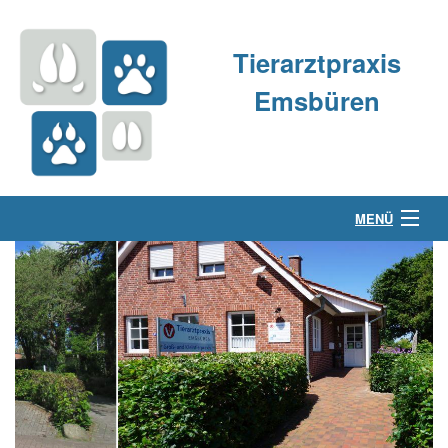
Tierarztpraxis
Emsbüren
MENÜ
Über uns
Kleintierpraxis
Großtierpraxis
Kontakt & Anfahrt