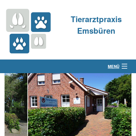
Tierarztpraxis
Emsbüren
MENÜ
Über uns
Kleintierpraxis
Großtierpraxis
Kontakt & Anfahrt