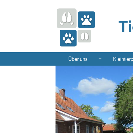
T
Über uns
Kleintier
Praxis
Hund, 
Apotheke
Heimt
Labor
Röntgen Ul
Notdienst
Jobs & Praktikum