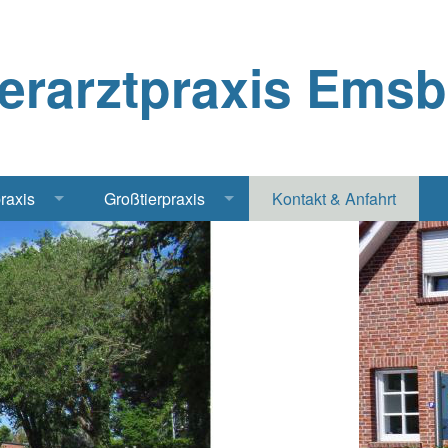
ierarztpraxis Ems
praxis
Großtierpraxis
Kontakt & Anfahrt
Katze
Bestandsbetreuung Schwein
iere
Bestandsbetreuung Rind
traschall Elektrochirurgie Narkose
Pferde
Geflügel, Tauben, Hühner