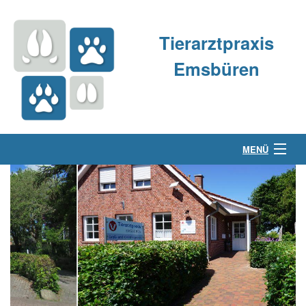
Tierarztpraxis
Emsbüren
MENÜ
Über uns
Kleintierpraxis
Großtierpraxis
Kontakt & Anfahrt