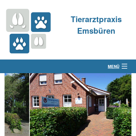
Tierarztpraxis
Emsbüren
MENÜ
Über uns
Kleintierpraxis
Großtierpraxis
Kontakt & Anfahrt