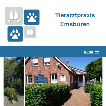
Tierarztpraxis
Emsbüren
MENÜ
Über uns
Kleintierpraxis
Großtierpraxis
Kontakt & Anfahrt