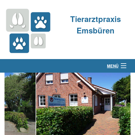
Tierarztpraxis
Emsbüren
MENÜ
Über uns
Kleintierpraxis
Großtierpraxis
Kontakt & Anfahrt