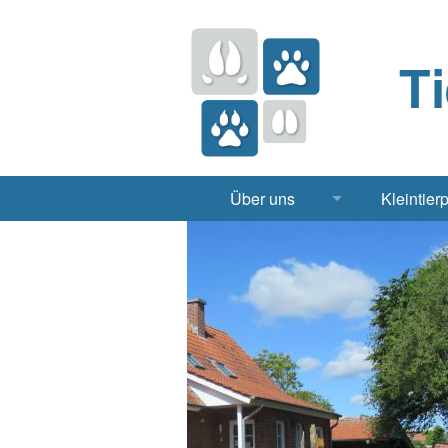
T
Über uns
Kleintier
Praxis
Hund, 
Apotheke
Heimt
Labor
Röntgen Ul
Notdienst
Jobs & Praktikum