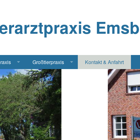
ierarztpraxis Ems
praxis
Großtierpraxis
Kontakt & Anfahrt
Katze
Bestandsbetreuung Schwein
iere
Bestandsbetreuung Rind
traschall Elektrochirurgie Narkose
Pferde
Geflügel, Tauben, Hühner