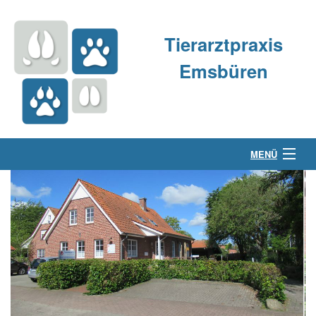
Tierarztpraxis
Emsbüren
MENÜ
Über uns
Kleintierpraxis
Großtierpraxis
Kontakt & Anfahrt