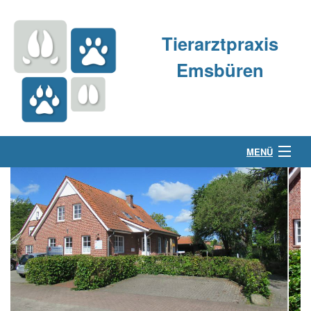
Tierarztpraxis
Emsbüren
MENÜ
Über uns
Kleintierpraxis
Großtierpraxis
Kontakt & Anfahrt