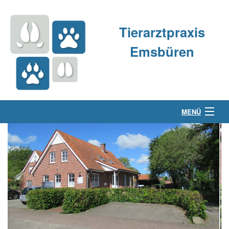
Tierarztpraxis
Emsbüren
MENÜ
Über uns
Kleintierpraxis
Großtierpraxis
Kontakt & Anfahrt