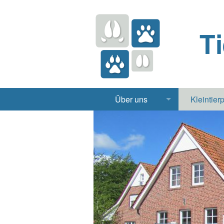
T
Über uns
Kleintier
Praxis
Hund, 
Apotheke
Heimt
Labor
Röntgen Ul
Notdienst
Jobs & Praktikum