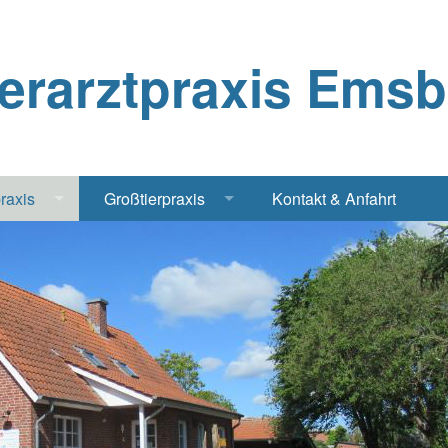
ierarztpraxis Ems
praxis
Großtierpraxis
Kontakt & Anfahrt
Katze
Bestandsbetreuung Schwein
iere
Bestandsbetreuung Rind
traschall Elektrochirurgie Narkose
Pferde
Geflügel, Tauben, Hühner