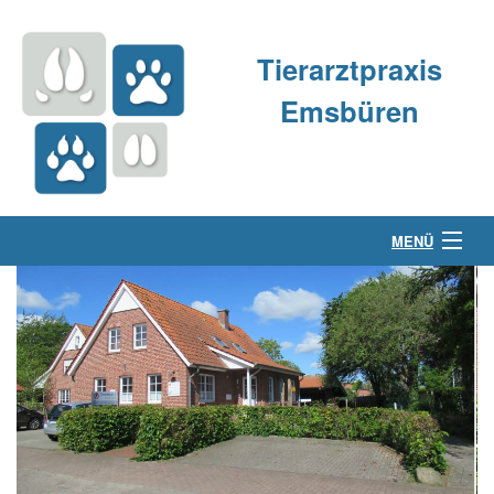
Tierarztpraxis
Emsbüren
MENÜ
Über uns
Kleintierpraxis
Großtierpraxis
Kontakt & Anfahrt