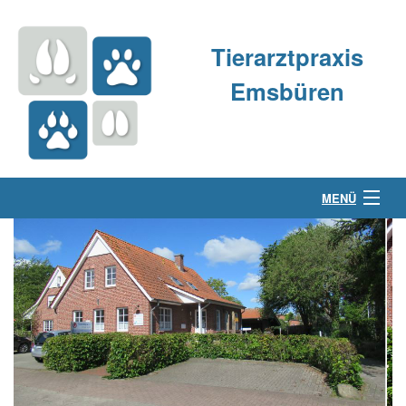
Tierarztpraxis
Emsbüren
MENÜ
Über uns
Kleintierpraxis
Großtierpraxis
Kontakt & Anfahrt