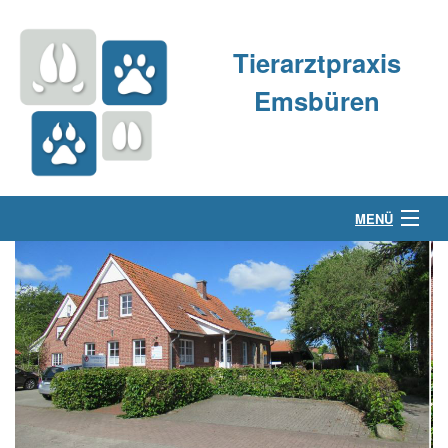
Tierarztpraxis
Emsbüren
MENÜ
Über uns
Kleintierpraxis
Großtierpraxis
Kontakt & Anfahrt