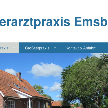
ierarztpraxis Ems
praxis
Großtierpraxis
Kontakt & Anfahrt
Katze
Bestandsbetreuung Schwein
iere
Bestandsbetreuung Rind
traschall Elektrochirurgie Narkose
Pferde
Geflügel, Tauben, Hühner