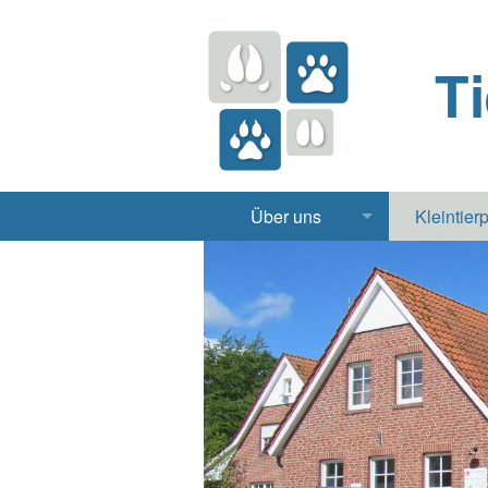
T
Über uns
Kleintier
Praxis
Hund, 
Apotheke
Heimt
Labor
Röntgen Ul
Notdienst
Jobs & Praktikum