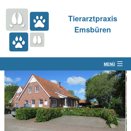
Tierarztpraxis
Emsbüren
MENÜ
Über uns
Kleintierpraxis
Großtierpraxis
Kontakt & Anfahrt