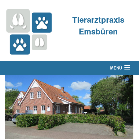
Tierarztpraxis
Emsbüren
MENÜ
Über uns
Kleintierpraxis
Großtierpraxis
Kontakt & Anfahrt