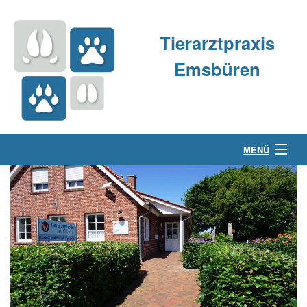
Tierarztpraxis
Emsbüren
MENÜ
Über uns
Kleintierpraxis
Großtierpraxis
Kontakt & Anfahrt