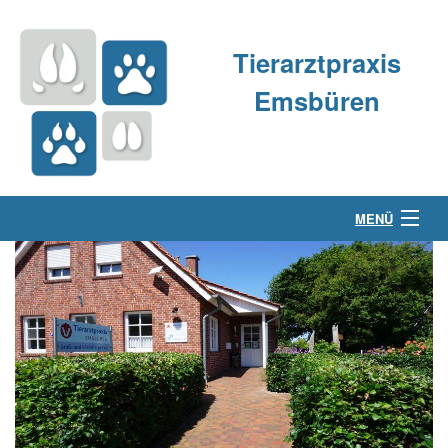
Tierarztpraxis
Emsbüren
MENÜ
Über uns
Kleintierpraxis
Großtierpraxis
Kontakt & Anfahrt