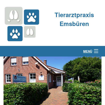
Tierarztpraxis
Emsbüren
MENÜ
Über uns
Kleintierpraxis
Großtierpraxis
Kontakt & Anfahrt