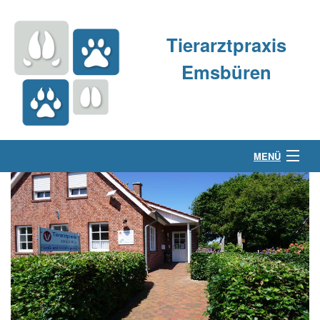
Tierarztpraxis
Emsbüren
MENÜ
Über uns
Kleintierpraxis
Großtierpraxis
Kontakt & Anfahrt