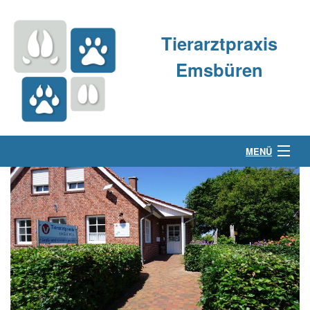
Tierarztpraxis
Emsbüren
MENÜ
Über uns
Kleintierpraxis
Großtierpraxis
Kontakt & Anfahrt